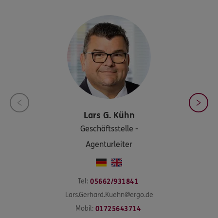
Lars
G. Kühn
Geschäftsstelle -
Agenturleiter
Tel:
05662/931841
Lars.Gerhard.Kuehn@ergo.de
Mobil:
01725643714