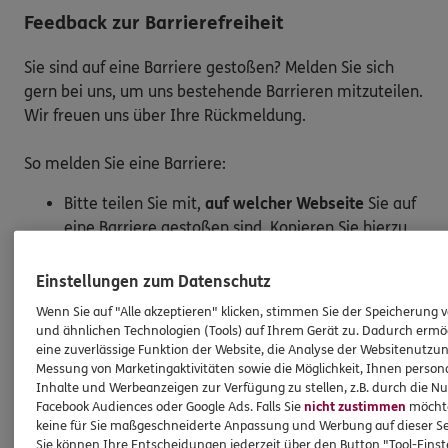
Feedback zur Barrierefreiheit
Sie sind auf eine Barriere gestoßen? Melden Sie sich
gern bei uns, um uns bestehende Barrieren mitzuteilen.
Wir freuen uns über Ihre Rückmeldung.
So melden Sie eine Barriere:
Bitte teilen Sie mit,
auf welcher Webseite
Sie auf
eine Barriere gestoßen sind. Kopieren Sie hierzu
den Link aus der Adresszeile Ihres Browsers.
Schicken Sie den
Link zusammen mit einem
Einstellungen zum Datenschutz
Hinweis auf den Text oder Service
, der Ihnen
Wenn Sie auf "Alle akzeptieren" klicken, stimmen Sie der Speicherung 
Schwierigkeiten bereitet hat, an:
und ähnlichen Technologien (Tools) auf Ihrem Gerät zu. Dadurch ermö
barriere.melden@ergo.de
eine zuverlässige Funktion der Website, die Analyse der Websitenutzun
Messung von Marketingaktivitäten sowie die Möglichkeit, Ihnen persona
Bitte senden Sie an diese E-Mail-Adresse nur
Inhalte und Werbeanzeigen zur Verfügung zu stellen, z.B. durch die N
Anmerkungen zum Thema „Barrierefreiheit“
und
Facebook Audiences oder Google Ads. Falls Sie
nicht zustimmen
möchten
keine Daten oder Informationen zu Ihrem
keine für Sie maßgeschneiderte Anpassung und Werbung auf dieser Se
persönlichen Versicherungsschutz.
Sie können Ihre Entscheidungen jederzeit über den Button "Tool-Eins