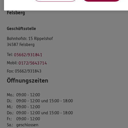
Felsberg
Geschäftsstelle
Bahnhofstr. 15 Rippelshof
34587 Felsberg
Tel:
05662/931841
Mobil:
0172/5643714
Fax:
05662/931843
Öffnungszeiten
Mo.
:
09:00 - 12:00
Di.
:
09:00 - 12:00 und 15:00 - 18:00
Mi.
:
09:00 - 12:00
Do.
:
09:00 - 12:00 und 15:00 - 18:00
Fr.
:
09:00 - 12:00
Sa.
:
geschlossen