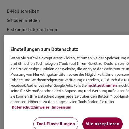
E-Mail schreiben
Schaden melden
Erstkontaktinformationen
EU-Offenlegungsvereinbarung
Datenverarbeitung
Einstellungen zum Datenschutz
Wenn Sie auf "Alle akzeptieren" klicken, stimmen Sie der Speicherung 
Das könnte Sie auch interessieren
und ähnlichen Technologien (Tools) auf Ihrem Gerät zu. Dadurch ermö
eine zuverlässige Funktion der Website, die Analyse der Websitenutzun
Messung von Marketingaktivitäten sowie die Möglichkeit, Ihnen persona
Unsere Agentur
Inhalte und Werbeanzeigen zur Verfügung zu stellen, z.B. durch die N
Facebook Audiences oder Google Ads. Falls Sie
nicht zustimmen
möchten
Standorte
keine für Sie maßgeschneiderte Anpassung und Werbung auf dieser Se
Sie können Ihre Entscheidungen jederzeit über den Button "Tool-Eins
Sponsoring
anpassen. Näheres zu den eingesetzten Tools finden Sie unter
Kooperationspartner
Datenschutzhinweise
Impressum
Besondere Produkte
Tool-Einstellungen
Alle akzeptieren
Schwerpunkte